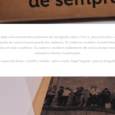
ropõe uma característica autônoma de navegação sobre o livro
e, para junto disso,
tilização de uma luva para guarda dos cadernos. Os cadernos recebem característi
zidos em todo o caderno.
Os cadernos recebem acabamento de costura
do tipo can
artesanal e familiar à publicação.
 impressão foram: ColorPlus Marfim - para o miolo, Papel Vegetal - para as fotografi