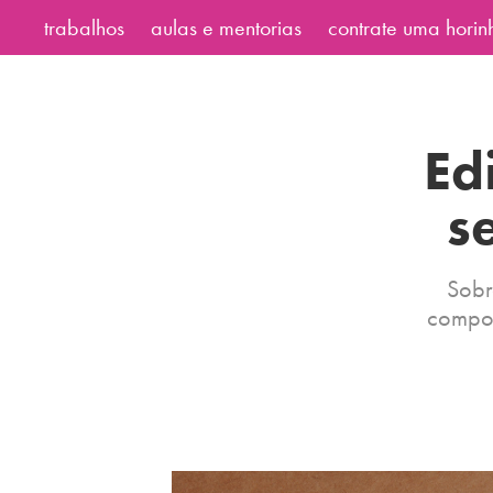
trabalhos
aulas e mentorias
contrate uma horin
Edi
s
Sobr
compos