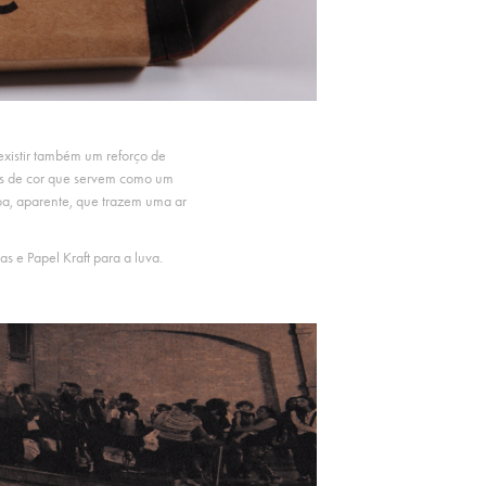
 existir também um reforço de
cas de cor que servem como um
oa, aparente, que trazem uma ar
as e Papel Kraft para a luva.