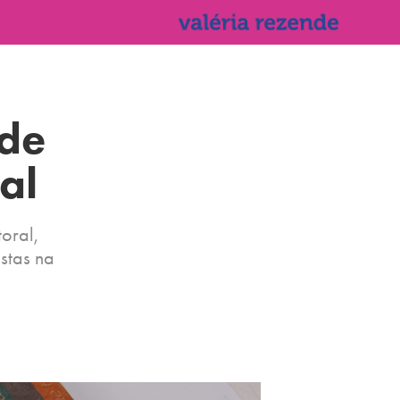
de 
al
oral,
stas na